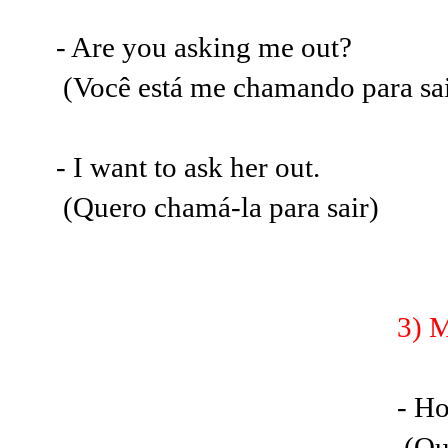
- Are you asking me out?
(Você está me chamando para sai
- I want to ask her out.
(Quero chamá-la para sair)
3) M
- Ho
(Qu