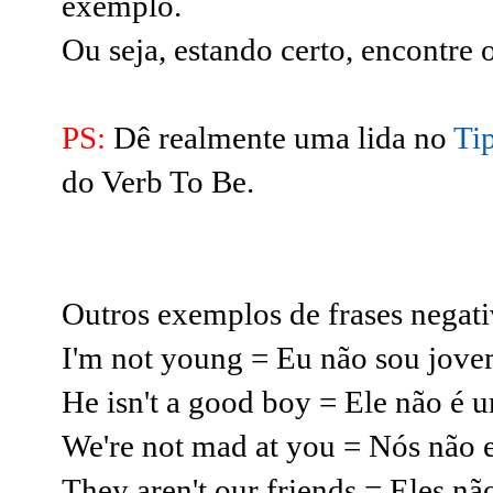
exemplo.
Ou seja, estando certo, encontr
PS:
Dê realmente uma lida no
Ti
do Verb To Be.
Outros exemplos de frases negati
I'm not young = Eu não sou jove
He isn't a good boy = Ele não é 
We're not mad at you = Nós não
They aren't our friends = Eles nã