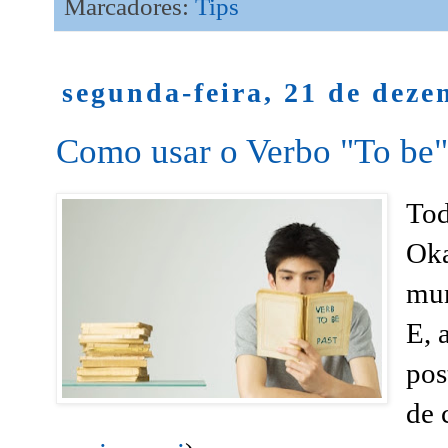
Marcadores:
Tips
segunda-feira, 21 de dez
Como usar o Verbo "To be"
Tod
Oka
mun
E, 
pos
de 