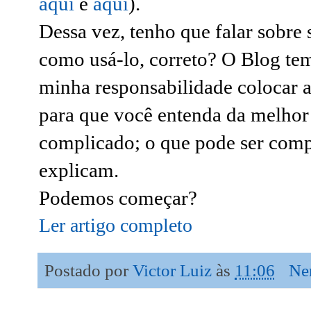
aqui
e
aqui
).
Dessa vez, tenho que falar sobre
como usá-lo, correto?
O Blog tem
minha responsabilidade colocar a
para que você entenda da melhor 
complicado; o que pode ser comp
explicam.
Podemos começar?
Ler artigo completo
Postado por
Victor Luiz
às
11:06
Ne