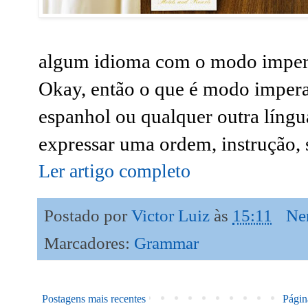
algum idioma com o modo imperat
Okay, então o que é modo imperat
espanhol ou qualquer outra língu
expressar uma ordem, instrução, 
Ler artigo completo
Postado por
Victor Luiz
às
15:11
Ne
Marcadores:
Grammar
Postagens mais recentes
Página