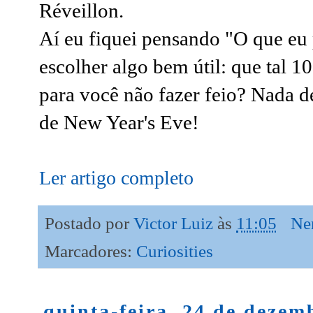
Réveillon.
Aí eu fiquei pensando "O que eu 
escolher algo bem útil: que tal 1
para você não fazer feio? Nada d
de New Year's Eve!
Ler artigo completo
Postado por
Victor Luiz
às
11:05
Ne
Marcadores:
Curiosities
quinta-feira, 24 de dezem