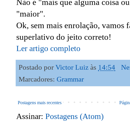
Não é "mais que alguma coisa ou
"maior".
Ok, sem mais enrolação, vamos f
superlativo do jeito correto!
Ler artigo completo
Postado por
Victor Luiz
às
14:54
Ne
Marcadores:
Grammar
Postagens mais recentes
Página
Assinar:
Postagens (Atom)