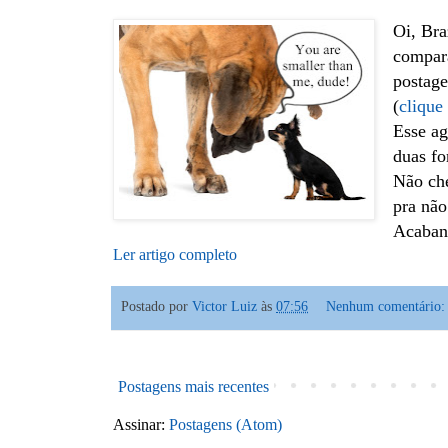
Oi, Bra
compara
postage
(
clique
Esse ag
duas fo
Não che
pra não
Acaband
Ler artigo completo
Postado por
Victor Luiz
às
07:56
Nenhum comentário
Postagens mais recentes
Assinar:
Postagens (Atom)