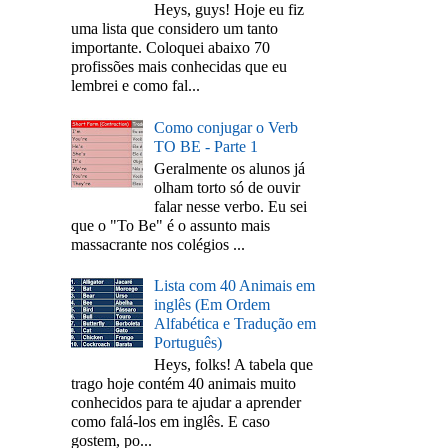
Heys, guys! Hoje eu fiz
uma lista que considero um tanto
importante. Coloquei abaixo 70
profissões mais conhecidas que eu
lembrei e como fal...
Como conjugar o Verb
TO BE - Parte 1
Geralmente os alunos já
olham torto só de ouvir
falar nesse verbo. Eu sei
que o "To Be" é o assunto mais
massacrante nos colégios ...
Lista com 40 Animais em
inglês (Em Ordem
Alfabética e Tradução em
Português)
Heys, folks! A tabela que
trago hoje contém 40 animais muito
conhecidos para te ajudar a aprender
como falá-los em inglês. E caso
gostem, po...