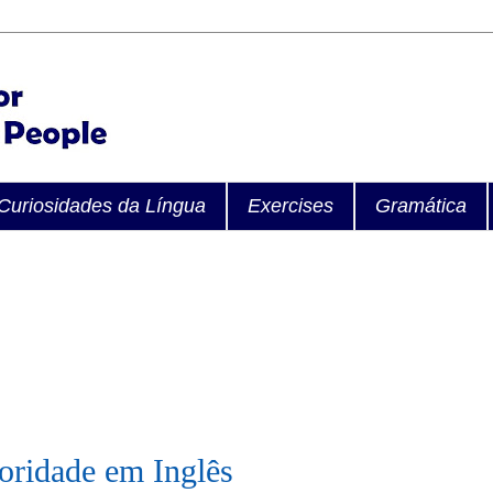
Curiosidades da Língua
Exercises
Gramática
oridade em Inglês