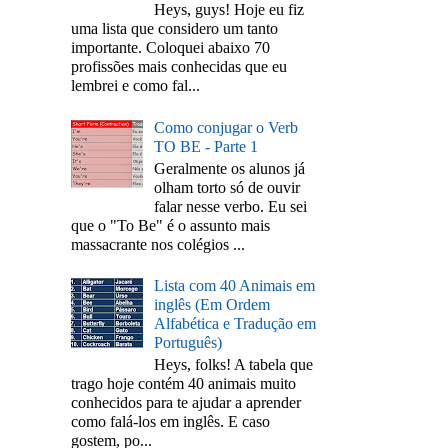
Heys, guys! Hoje eu fiz
uma lista que considero um tanto
importante. Coloquei abaixo 70
profissões mais conhecidas que eu
lembrei e como fal...
Como conjugar o Verb
TO BE - Parte 1
Geralmente os alunos já
olham torto só de ouvir
falar nesse verbo. Eu sei
que o "To Be" é o assunto mais
massacrante nos colégios ...
Lista com 40 Animais em
inglês (Em Ordem
Alfabética e Tradução em
Português)
Heys, folks! A tabela que
trago hoje contém 40 animais muito
conhecidos para te ajudar a aprender
como falá-los em inglês. E caso
gostem, po...