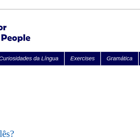
Curiosidades da Língua
Exercises
Gramática
lês?