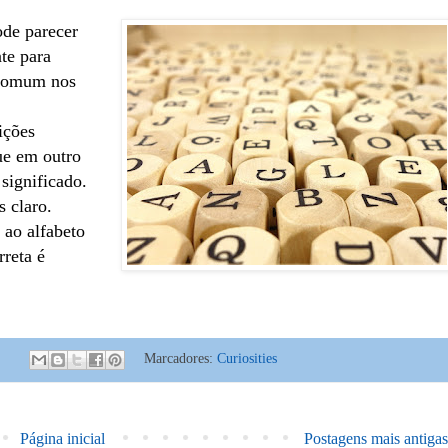
ode parecer
te para
 comum nos
ições
ue em outro
significado.
s claro.
 ao alfabeto
rreta é
:
Marcadores:
Curiosities
Página inicial
Postagens mais antigas