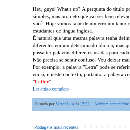
Hey, guys! What's up?
A pergunta do título p
simples, mas prometo que vai ser bem relevan
você.
Hoje vamos falar de um erro um tanto
estudantes de língua inglesa.
É natural que uma mesma palavra tenha defin
diferentes em um determinado idioma, mas q
possa ter
palavras diferentes usadas para cada 
Não precisa se sentir confuso. Vou deixar mai
Por exemplo, a palavra "Letra" pode se referir
em si, e neste contexto, portanto, a palavra co
"
Letter
".
Ler artigo completo
Postado por
Victor Luiz
às
17:52
Nenhum comentário
Postagens mais recentes