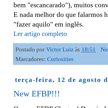
bem "escancarado"), muitos conv
E nada melhor do que falarmos h
"fazer aquilo" em inglês.
Ler artigo completo
Postado por
Victor Luiz
às
18:51
Ne
Marcadores:
Curiosities
terça-feira, 12 de agosto 
New EFBP!!!