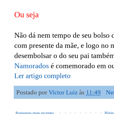
Ou seja
Não dá nem tempo de seu bolso 
com presente da mãe, e logo no m
desembolsar o do seu pai também
Namorados
é comemorado em ou
Ler artigo completo
Postado por
Victor Luiz
às
11:49
Ne
Postagens mais recentes
Página