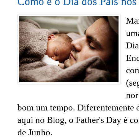
Como é o Dia dos Pais no
Mai
uma
Dia
Enq
com
(se
nor
bom um tempo. Diferentemente
aqui no Blog, o Father's Day é 
de Junho.