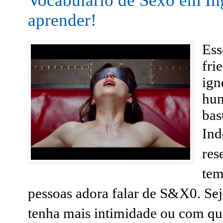
Vocabulário de Sexo em In
aprender!
Ess
fri
ign
hum
bas
Ind
res
tem
pessoas adora falar de S&X0. Se
tenha mais intimidade ou com qua