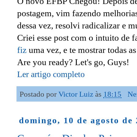
O novo EFBP Chegou! Depois de 
postagem, vim fazendo melhorias
dessa vez, resolvi radicalizar e 
Criei esse post com o intuito de 
fiz
uma vez, e te mostrar todas as
Are you ready? Let's go, Guys!
Ler artigo completo
Postado por
Victor Luiz
às
18:15
Ne
domingo, 10 de agosto de