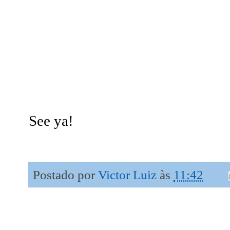
See ya!
Postado por
Victor Luiz
às
11:42