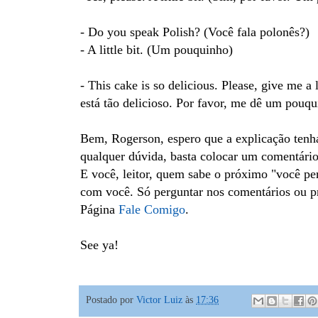
- Do you speak Polish? (Você fala polonês?)
- A little bit. (Um pouquinho)
- This cake is so delicious. Please, give me a l
está tão delicioso. Por favor, me dê um pouq
Bem, Rogerson, espero que a explicação tenha 
qualquer dúvida, basta colocar um comentário
E você, leitor, quem sabe o próximo "você pe
com você. Só perguntar nos comentários ou p
Página
Fale Comigo
.
See ya!
Postado por
Victor Luiz
às
17:36