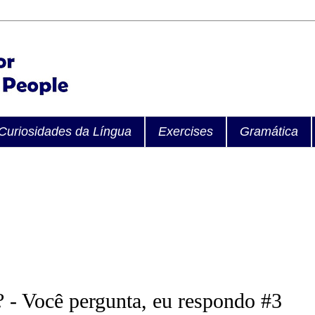
Curiosidades da Língua
Exercises
Gramática
t"? - Você pergunta, eu respondo #3