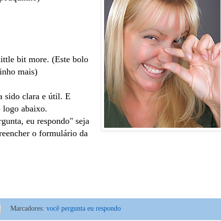
ittle bit more. (Este bolo
uinho mais)
sido clara e útil. E
 logo abaixo.
rgunta, eu respondo" seja
reencher o formulário da
Marcadores:
você pergunta eu respondo