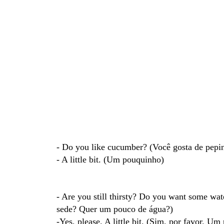
- Do you like cucumber? (Você gosta de pepi
- A little bit. (Um pouquinho)
- Are you still thirsty? Do you want some wa
sede? Quer um pouco de água?)
-Yes, please. A little bit. (Sim, por favor. U