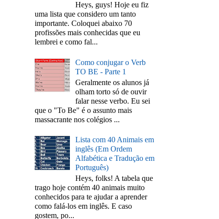
Heys, guys! Hoje eu fiz
uma lista que considero um tanto
importante. Coloquei abaixo 70
profissões mais conhecidas que eu
lembrei e como fal...
Como conjugar o Verb
TO BE - Parte 1
Geralmente os alunos já
olham torto só de ouvir
falar nesse verbo. Eu sei
que o "To Be" é o assunto mais
massacrante nos colégios ...
Lista com 40 Animais em
inglês (Em Ordem
Alfabética e Tradução em
Português)
Heys, folks! A tabela que
trago hoje contém 40 animais muito
conhecidos para te ajudar a aprender
como falá-los em inglês. E caso
gostem, po...