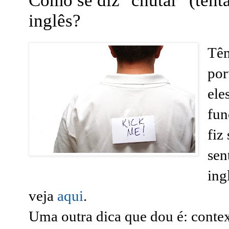
Como se diz "chutar" (tenta
inglês?
Têm
por
ele
fun
fiz
sen
ing
veja
aqui
.
Uma outra dica que dou é: conte