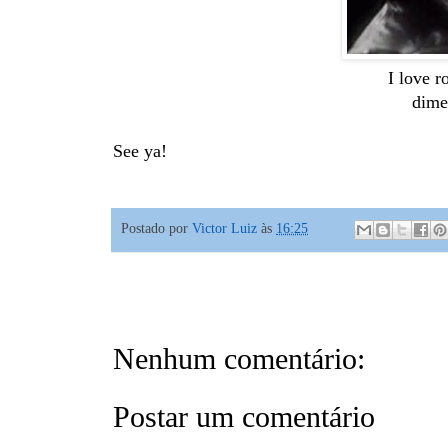
I love r
dime
See ya!
Postado por
Victor Luiz
às
16:25
Nenhum comentário:
Postar um comentário