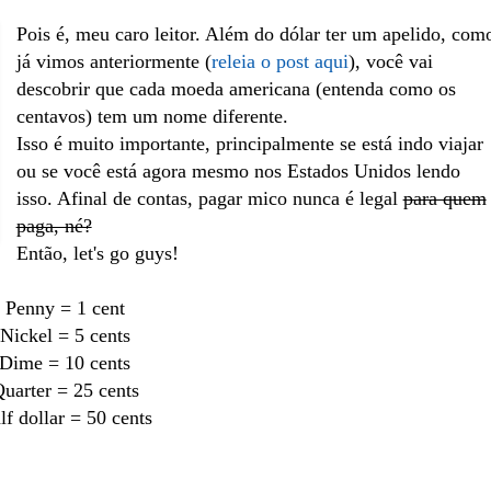
Pois é, meu caro leitor. Além do dólar ter um apelido, com
já vimos anteriormente (
releia o post aqui
), você vai
descobrir que cada moeda americana
(entenda como os
centavos) tem um nome diferente.
Isso é muito importante, principalmente se está indo viajar
ou se você está agora mesmo nos Estados Unidos lendo
isso. Afinal de contas, pagar mico nunca é legal
para quem
paga, né?
Então, let's go guys!
Penny = 1 cent
Nickel = 5 cents
Dime = 10 cents
uarter = 25 cents
lf dollar = 50 cents