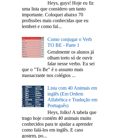
Heys, guys! Hoje eu fiz
uma lista que considero um tanto
importante. Coloquei abaixo 70
profissões mais conhecidas que eu
lembrei e como fal...
Como conjugar o Verb
TO BE - Parte 1
Geralmente os alunos já
olham torto só de ouvir
falar nesse verbo. Eu sei
que o "To Be" é o assunto mais
massacrante nos colégios ...
Lista com 40 Animais em
inglês (Em Ordem
Alfabética e Tradução em
Português)
Heys, folks! A tabela que
trago hoje contém 40 animais muito
conhecidos para te ajudar a aprender
como falá-los em inglês. E caso
gostem, po...