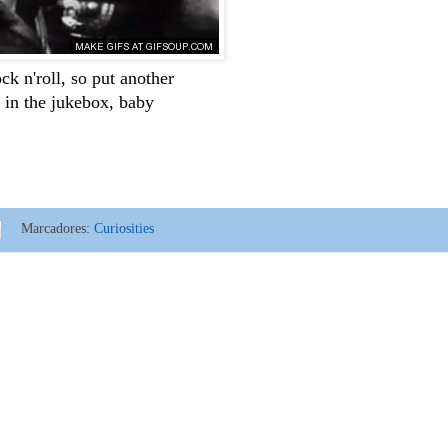
ock n'roll, so put
another
 in the jukebox, baby
Marcadores:
Curiosities