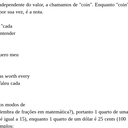
ndependente do valor, a chamamos de "coin". Enquanto "coin
por sua vez, é a nota.
 "cada
entender
quero meu
was worth every
Valeu cada
 os modos de
" (lembra de frações em matemática?), portanto 1 quarto de um
é igual a 15), enquanto 1 quarto de um dólar é 25 cents (100
emplos: