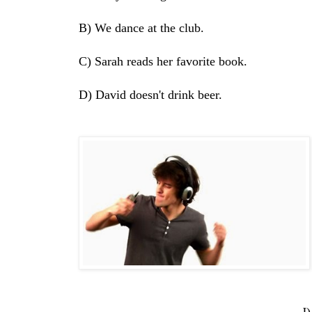
B) We dance at the club.
C) Sarah reads her favorite book.
D) David doesn't drink beer.
J) He plays t