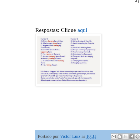
Respostas: Clique
aqui
Postado por
Victor Luiz
às
10:31