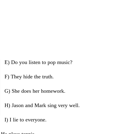
E) Do you listen to pop music?
F) They hide the truth.
G) She does her homework.
H) Jason and Mark sing very well.
I) I lie to everyone.
ennis.