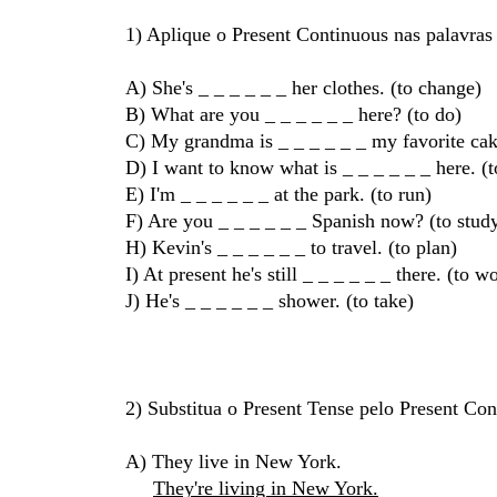
1) Aplique o Present Continuous nas palavras 
A) She's _ _ _ _ _ _ her clothes. (to change)
B) What are you
_ _ _ _ _ _ here? (to do)
C) My grandma is
_ _ _ _ _ _ my favorite ca
D) I want to know what is
_ _ _ _ _ _ here. (
E) I'm
_ _ _ _ _ _ at the park. (to run)
F) Are you
_ _ _ _ _ _ Spanish now? (to stud
H) Kevin's
_ _ _ _ _ _ to travel. (to plan)
I) At present he's still
_ _ _ _ _ _ there. (to w
J) He's
_ _ _ _ _ _ shower. (to take)
2) Substitua o Present Tense pelo Present Co
A) They live in New York.
They're living in New York.