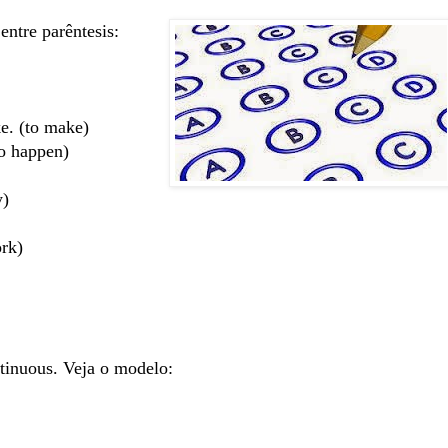
entre parêntesis:
ke. (to make)
to happen)
y)
ork)
ntinuous. Veja o modelo: