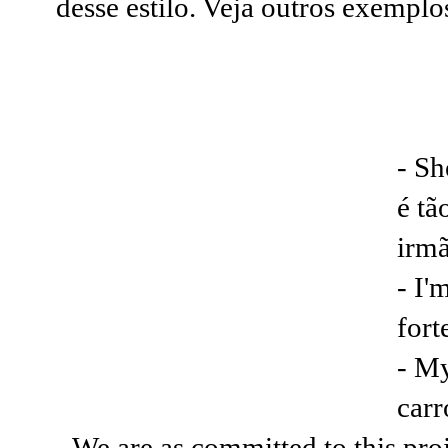
desse estilo. Veja outros exemplo
- Sh
é tã
irm
- I'
fort
- My
carr
- We are as committed to this pro