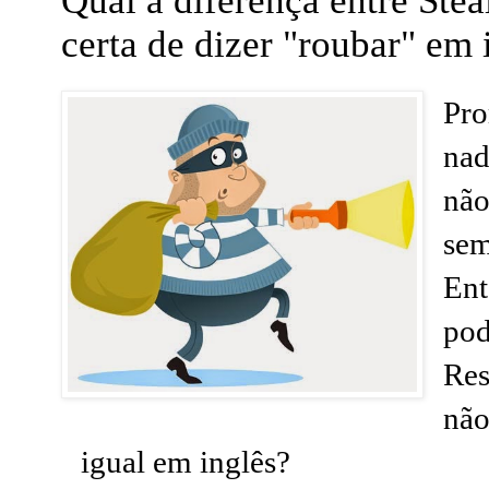
Qual a diferença entre Ste
certa de dizer "roubar" em 
Pro
nad
não
sem
Ent
pod
Res
não
igual em inglês?